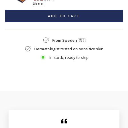
price
price
Läs mer
ADD TO CART
From Sweden 🇸🇪
Dermatologist tested on sensitive skin
In stock, ready to ship