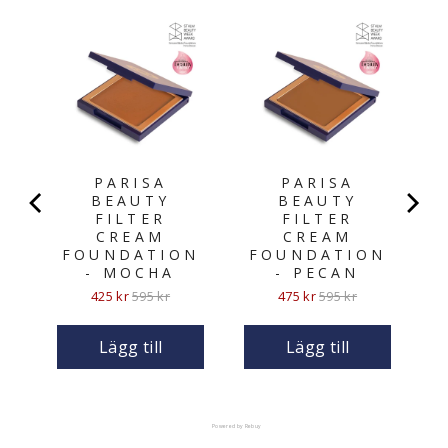
N
PARISA
PARISA
BEAUTY
BEAUTY
FILTER
FILTER
CREAM
CREAM
FOUNDATION
FOUNDATION
- MOCHA
- PECAN
Sale
Original
Sale
Original
425 kr
595 kr
475 kr
595 kr
price
price
price
price
Lägg till
Lägg till
Powered by Rebuy