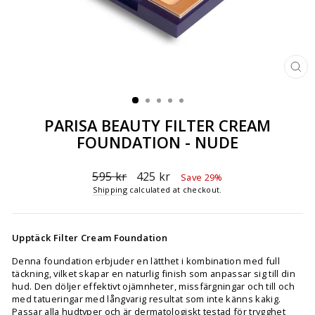
CL
(ES
PARISA BEAUTY FILTER CREAM
FOUNDATION - NUDE
Regular
Sale
595 kr
425 kr
Save 29%
price
price
Shipping
calculated at checkout.
Upptäck Filter Cream Foundation
Denna foundation erbjuder en lätthet i kombination med full
täckning, vilket skapar en naturlig finish som anpassar sig till din
hud. Den döljer effektivt ojämnheter, missfärgningar och till och
med tatueringar med långvarig resultat som inte känns kakig.
Passar alla hudtyper och är dermatologiskt testad för trygghet