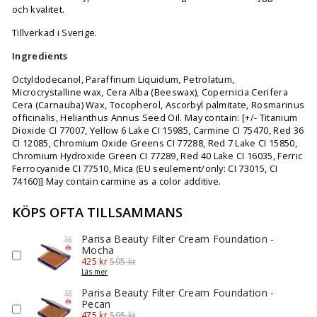
och kvalitet.
Tillverkad i Sverige.
Ingredients
Octyldodecanol, Paraffinum Liquidum, Petrolatum,
Microcrystalline wax, Cera Alba (Beeswax), Copernicia Cerifera
Cera (Carnauba) Wax, Tocopherol, Ascorbyl palmitate, Rosmarinus
officinalis, Helianthus Annus Seed Oil. May contain: [+/- Titanium
Dioxide CI 77007, Yellow 6 Lake CI 15985, Carmine CI 75470, Red 36
CI 12085, Chromium Oxide Greens CI 77288, Red 7 Lake CI 15850,
Chromium Hydroxide Green CI 77289, Red 40 Lake CI 16035, Ferric
Ferrocyanide CI 77510, Mica (EU seulement/only: CI 73015, CI
74160)] May contain carmine as a color additive.
KÖPS OFTA TILLSAMMANS
Parisa Beauty Filter Cream Foundation -
Mocha
Sale
Original
425 kr
595 kr
price
price
Läs mer
Parisa Beauty Filter Cream Foundation -
Pecan
Sale
Original
475 kr
595 kr