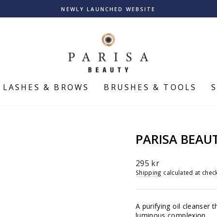
PAY SAFELY WITH KLARNA
Pause
slideshow
LASHES & BROWS
BRUSHES & TOOLS
PARISA BEAU
Regular
295 kr
price
Shipping
calculated at chec
A purifying oil cleanser
luminous complexion.