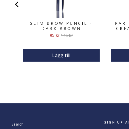
SLIM BROW PENCIL -
PARI
DARK BROWN
CRE
Sale
Original
95 kr
145 kr
price
price
Lägg till
SIGN UP A
Search