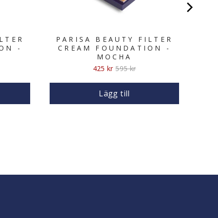
ILTER
PARISA BEAUTY FILTER
ON -
CREAM FOUNDATION -
MOCHA
Sale
Original
425 kr
595 kr
price
price
Lägg till