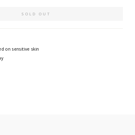
SOLD OUT
d on sensitive skin
ay