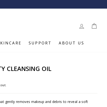
LOG IN
CAR
SKINCARE
SUPPORT
ABOUT US
TY CLEANSING OIL
kout.
 that gently removes makeup and debris to reveal a soft