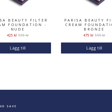
SA BEAUTY FILTER
PARISA BEAUTY F
AM FOUNDATION -
CREAM FOUNDATI
NUDE
BRONZE
Sale
Original
Sale
Original
425 kr
595 kr
475 kr
595 kr
price
price
price
price
Lägg till
Lägg till
ND SAVE