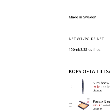
Made in Sweden
NET WT./POIDS NET
100ml/3.38 us fl oz
KÖPS OFTA TILL
Slim brow
Sale
Origin
95 kr
145 k
price
price
Läs mer
Parisa Be
Sale
Origi
425 kr
595 
price
pric
Läs mer