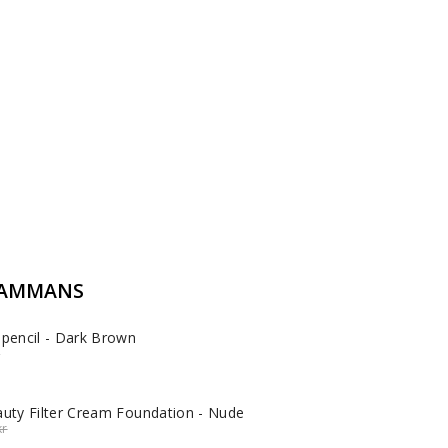
SAMMANS
 pencil - Dark Brown
al
r
auty Filter Cream Foundation - Nude
nal
kr
e